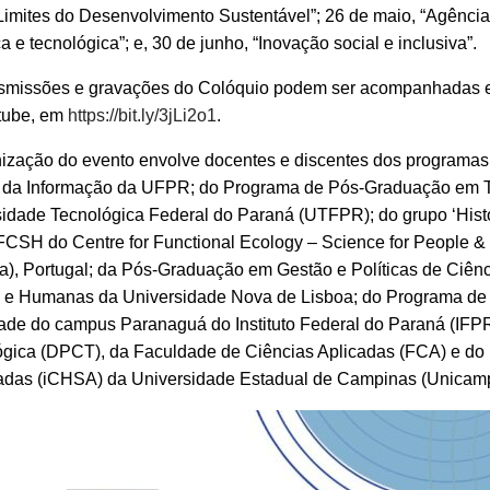
Limites do Desenvolvimento Sustentável”; 26 de maio, “Agência
ica e tecnológica”; e, 30 de junho, “Inovação social e inclusiva”.
nsmissões e gravações do Colóquio podem ser acompanhadas e
tube, em
https://bit.ly/3jLi2o1
.
ização do evento envolve docentes e discentes dos programas
 da Informação da UFPR; do Programa de Pós-Graduação em 
idade Tecnológica Federal do Paraná (UTFPR); do grupo ‘Histór
SH do Centre for Functional Ecology – Science for People & 
), Portugal; da Pós-Graduação em Gestão e Políticas de Ciên
s e Humanas da Universidade Nova de Lisboa; do Programa de
de do campus Paranaguá do Instituto Federal do Paraná (IFPR)
gica (DPCT), da Faculdade de Ciências Aplicadas (FCA) e do 
cadas (iCHSA) da Universidade Estadual de Campinas (Unicamp