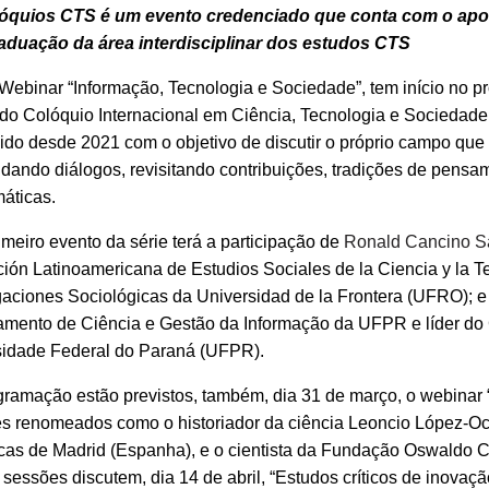
óquios CTS é um evento credenciado que conta com o apoi
aduação da área interdisciplinar dos estudos CTS
ebinar “Informação, Tecnologia e Sociedade”, tem início no pr
do Colóquio Internacional em Ciência, Tecnologia e Sociedade
do desde 2021 com o objetivo de discutir o próprio campo que
dando diálogos, revisitando contribuições, tradições de pensa
áticas.
imeiro evento da série terá a participação de
Ronald Cancino S
ión Latinoamericana de Estudios Sociales de la Ciencia y la T
gaciones Sociológicas da Universidad de la Frontera (UFRO); 
amento de Ciência e Gestão da Informação da UFPR e líder do
sidade Federal do Paraná (UFPR).
ramação estão previstos, também, dia 31 de março, o webinar “
s renomeados como o historiador da ciência Leoncio López-Oc
icas de Madrid (Espanha), e o cientista da Fundação Oswaldo C
sessões discutem, dia 14 de abril, “Estudos críticos de inovação