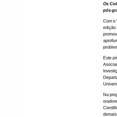
Os Col
pós-gr
Com o W
edição 
promovi
aprofun
problem
Este pr
Asociac
Investi
Depart
Univer
Na prog
oradore
Cientif
demais 