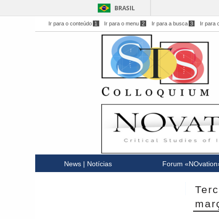
BRASIL
Ir para o conteúdo
1
Ir para o menu
2
Ir para a busca
3
Ir para 
News | Notícias
Forum «NOvation
Terc
mar