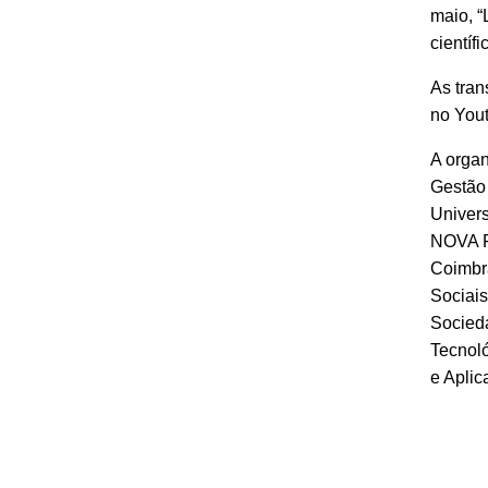
maio, “
científ
As tra
no You
A organ
Gestão
Univers
NOVA FC
Coimbra
Sociai
Socieda
Tecnoló
e Apli