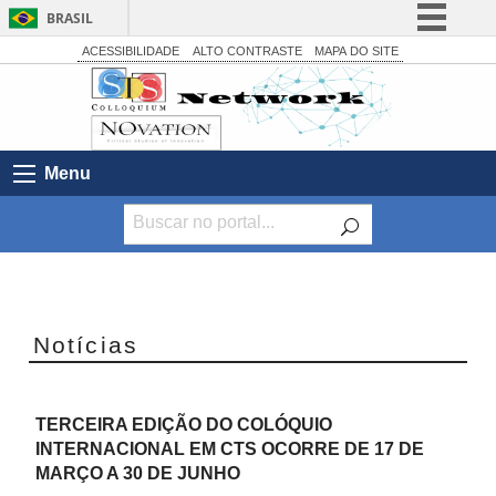
BRASIL
Simplifique!
ACESSIBILIDADE
ALTO CONTRASTE
MAPA DO SITE
Comunica BR
Participe
Acesso à informação
Menu
Legislação
Canais
Anterior
Próximo
Slide
Slide
Notícias
TERCEIRA EDIÇÃO DO COLÓQUIO
INTERNACIONAL EM CTS OCORRE DE 17 DE
MARÇO A 30 DE JUNHO