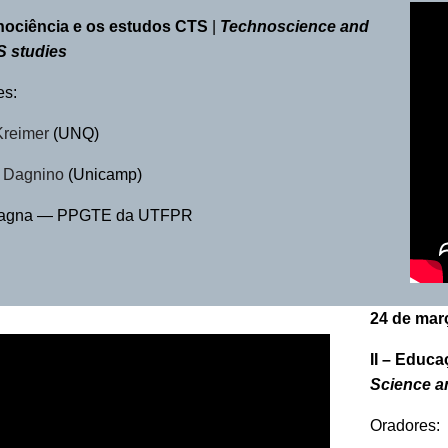
cnociência e os estudos CTS
|
Technoscience and
S studies
es:
Kreimer
(UNQ)
 Dagnino
(Unicamp)
Magna — PPGTE da UTFPR
24 de mar
II –
Educaç
Science a
Oradores: