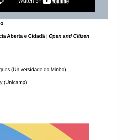
ho
cia Aberta e Cidadã
|
Open and Citizen
igues
(Universidade do Minho)
hy
(Unicamp)