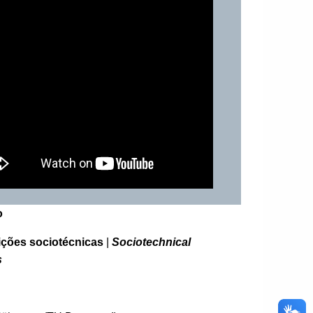
o
ições sociotécnicas
|
Sociotechnical
s