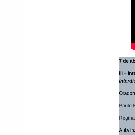
7 de ab
III –
Int
Interd
Orador
Paulo 
Regina
Aula I