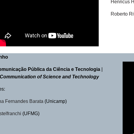
Henricus 
Roberto R
unho
municação Pública da Ciência e Tecnologia
|
 Communication of Science and Technology
es:
a Fernandes Barata
(Unicamp)
stelfranchi
(UFMG)