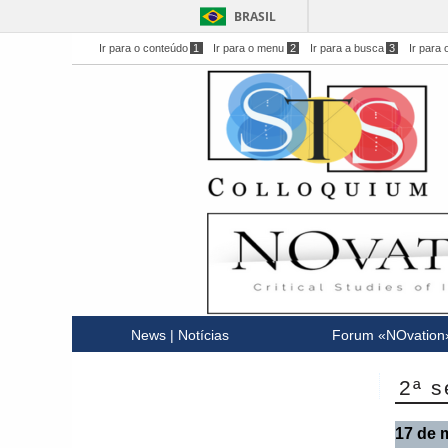
BRASIL
Ir para o conteúdo
1
Ir para o menu
2
Ir para a busca
3
Ir para 
News | Notícias
Forum «NOvation
2ª s
17 de 