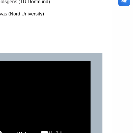
Hölsgens
(TU Dortmund)
ivas
(Nord University)