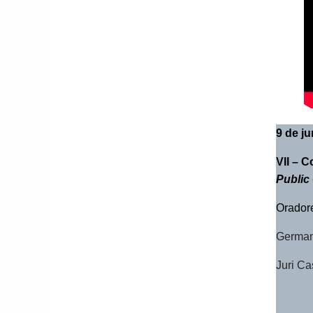
9 de j
VII –
Co
Public
Orador
German
Juri Ca