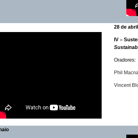
28 de abril
IV –
Suste
Sustainab
Oradores:
Phil Macn
Vincent Bl
maio