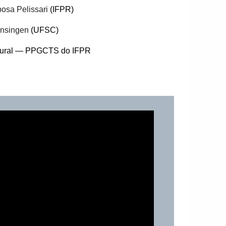
osa Pelissari
(IFPR)
Linsingen
(UFSC)
gural — PPGCTS do IFPR