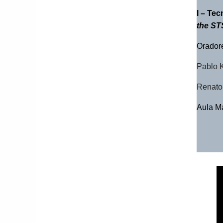
I – Te
the ST
Orador
Pablo 
Renato
Aula 