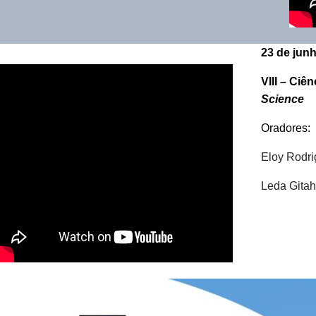
23 de jun
VIII –
Ciên
Science
Oradores:
Eloy Rodr
Leda Gita