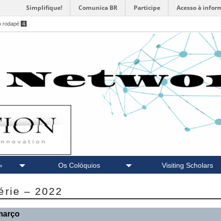
Simplifique!
Comunica BR
Participe
Acesso à infor
o rodapé
4
»
Os Colóquios
Visiting Scholars
érie – 2022
março