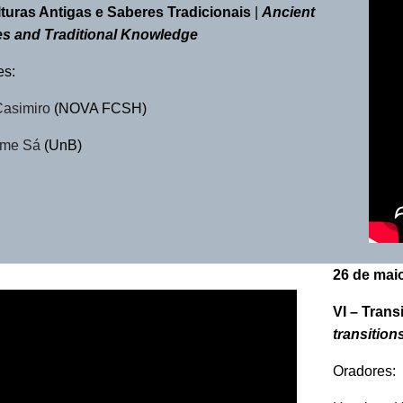
turas Antigas e Saberes Tradicionais
|
Ancient
es and Traditional Knowledge
es:
Casimiro
(NOVA FCSH)
rme Sá
(UnB)
26 de mai
VI –
Trans
transition
Oradores: