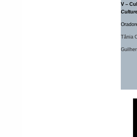
V –
Cul
Cultur
Orador
Tânia 
Guilhe