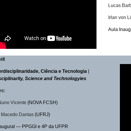
Lucas Barb
Irlan von 
Aula Inau
ril
erdisciplinaridade, Ciência e Tecnologia
|
isciplinarity, Science and Technology
ies
es:
Nuno Vicente
(NOVA FCSH)
 Macedo Dantas
(UFRJ)
naugural — PPGGI e 4P da UFPR