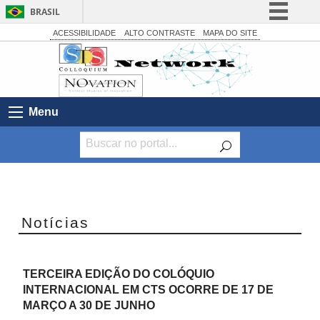
BRASIL
Simplifique!
ACESSIBILIDADE
ALTO CONTRASTE
MAPA DO SITE
Comunica BR
Participe
Acesso à informação
Menu
Legislação
Canais
Anterior
Próximo
Slide
Slide
Notícias
TERCEIRA EDIÇÃO DO COLÓQUIO
INTERNACIONAL EM CTS OCORRE DE 17 DE
MARÇO A 30 DE JUNHO